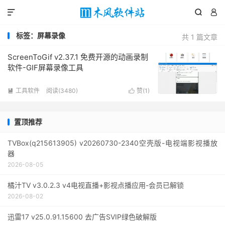



标签：屏幕录像
共 1 篇文章
ScreenToGif v2.37.1 免费开源的动画录制
软件-GIF屏幕录像工具
工具软件
阅读(3480)
赞(
1
)


置顶推荐
TVBox(q215613905) v20260730-2340空壳版-电视端影视播放
器
2026-08-05
橘汁TV v3.0.2.3 v4电视直播+影视点播应用-会员已解锁
2026-08-02
迅雷17 v25.0.91.15600 去广告SVIP绿色破解版