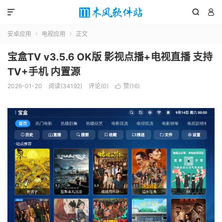



安卓应用
电视应用
正文


宝盒TV v3.5.6 OK版 影视点播+电视直播 支持
TV+手机 内置源
2026-01-20
阅读(34192)
评论(0)
赞(
16
)
