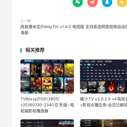




上一篇
网易爆米花(FilmlyTV) v1.4.0 电视版 支持直连网盘视频自
海报
相关推荐
TVBox(q215613905)
橘汁TV v3.0.2.3 v4电
v20260730-2340空壳版-电
+影视点播应用-会员已解
视端影视播放器