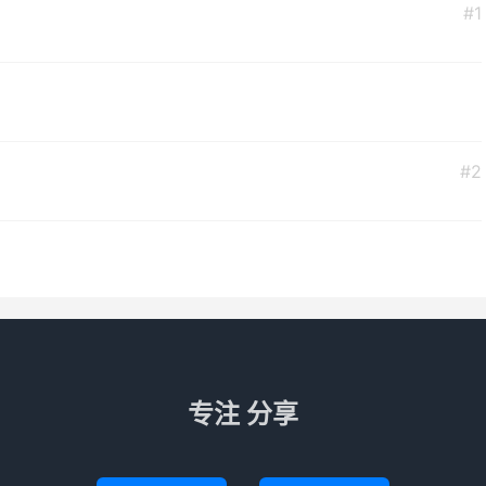
#1
#2
专注 分享