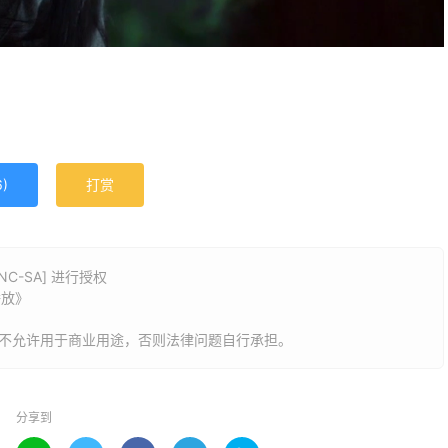
j
6
)
打赏
C-SA] 进行授权
播放》
，不允许用于商业用途，否则法律问题自行承担。
分享到