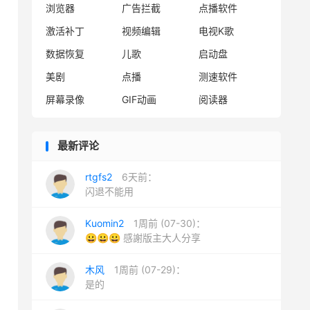
浏览器
广告拦截
点播软件
激活补丁
视频编辑
电视K歌
数据恢复
儿歌
启动盘
美剧
点播
测速软件
屏幕录像
GIF动画
阅读器
最新评论
rtgfs2
6天前：
闪退不能用
Kuomin2
1周前 (07-30)：
😀😀😀 感謝版主大人分享
木风
1周前 (07-29)：
是的