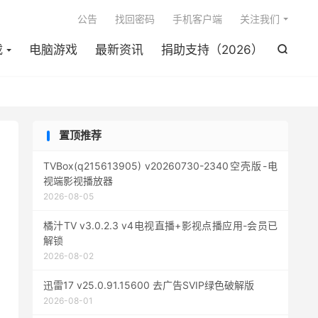

公告
找回密码
手机客户端
关注我们
载
电脑游戏
最新资讯
捐助支持（2026）

置顶推荐
TVBox(q215613905) v20260730-2340空壳版-电
视端影视播放器
2026-08-05
橘汁TV v3.0.2.3 v4电视直播+影视点播应用-会员已
解锁
2026-08-02
迅雷17 v25.0.91.15600 去广告SVIP绿色破解版
2026-08-01