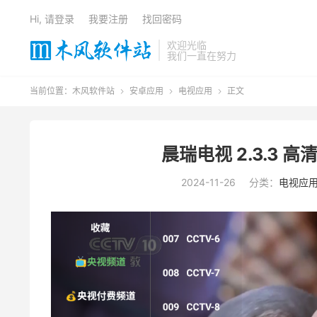
Hi, 请登录
我要注册
找回密码
欢迎光临
我们一直在努力
当前位置：
木风软件站
安卓应用
电视应用
正文



晨瑞电视 2.3.3
2024-11-26
分类：
电视应