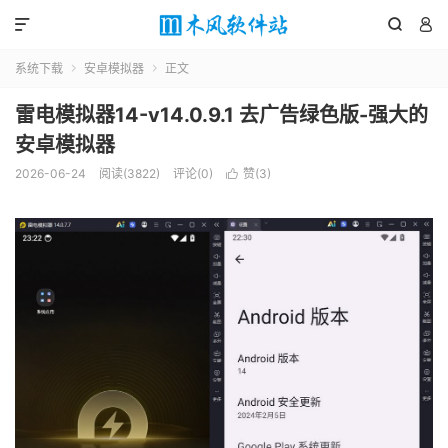



系统下载
安卓模拟器
正文


雷电模拟器14-v14.0.9.1 去广告绿色版-强大的
安卓模拟器
2026-06-24
阅读(3822)
评论(0)
赞(
3
)
