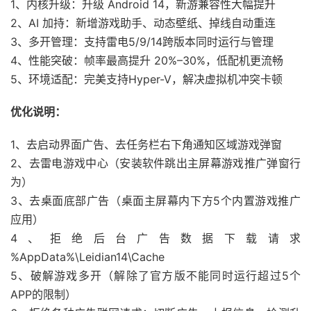
1、内核升级：升级 Android 14，新游兼容性大幅提升
2、AI 加持：新增游戏助手、动态壁纸、掉线自动重连
3、多开管理：支持雷电5/9/14跨版本同时运行与管理
4、性能突破：帧率最高提升 20%–30%，低配机更流畅
5、环境适配：完美支持Hyper-V，解决虚拟机冲突卡顿
优化说明：
1、去启动界面广告、去任务栏右下角通知区域游戏弹窗
2、去雷电游戏中心（安装软件跳出主屏幕游戏推广弹窗行
为）
3、去桌面底部广告（桌面主屏幕内下方5个内置游戏推广
应用）
4、拒绝后台广告数据下载请求
%AppData%\Leidian14\Cache
5、破解游戏多开（解除了官方版不能同时运行超过5个
APP的限制）