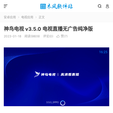



安卓应用
电视应用
正文


神鸟电视 v3.5.0 电视直播无广告纯净版
2023-01-18
阅读(9809)
评论(0)
赞(
7
)
