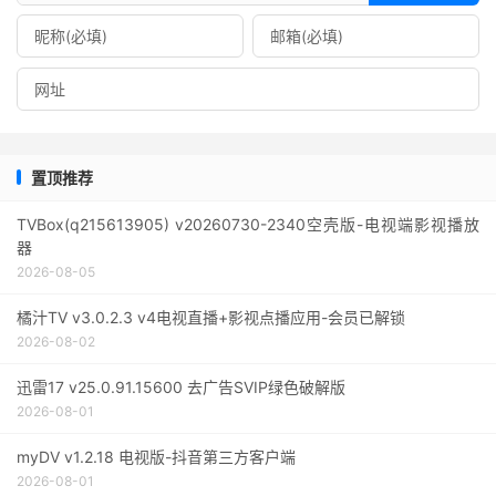
置顶推荐
TVBox(q215613905) v20260730-2340空壳版-电视端影视播放
器
2026-08-05
橘汁TV v3.0.2.3 v4电视直播+影视点播应用-会员已解锁
2026-08-02
迅雷17 v25.0.91.15600 去广告SVIP绿色破解版
2026-08-01
myDV v1.2.18 电视版-抖音第三方客户端
2026-08-01