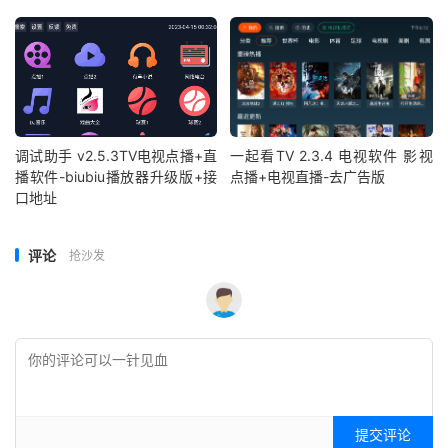
调试助手 v2.5.3TV电视点播+直
一起看TV 2.3.4 电视软件 影视
播软件-biubiu播放器升级版+接
点播+电视直播-去广告版
口地址
评论
抢沙发
提交评论