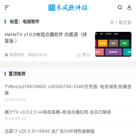



标签：电视软件
共 1 篇文章
HeHeTV v1.0.0电视点播软件 内置源（修
复版 ）
电视应用
阅读(3403)
赞(
2
)


置顶推荐
TVBox(q215613905) v20260730-2340空壳版-电视端影视播放
器
2026-08-05
橘汁TV v3.0.2.3 v4电视直播+影视点播应用-会员已解锁
2026-08-02
迅雷17 v25.0.91.15600 去广告SVIP绿色破解版