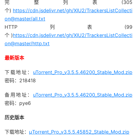
完整列表(305
个)
https://cdn.jsdelivr.net/gh/XIU2/TrackersListCollecti
on@master/all.txt
HTTP列表(99
个)
https://cdn.jsdelivr.net/gh/XIU2/TrackersListCollecti
on@master/http.txt
最新版本
下载地址：
uTorrent_Pro_v3.5.5.46200_Stable_Mod.zip
密码：218418
备用地址：
uTorrent_Pro_v3.5.5.46200_Stable_Mod.zip
密码：pye6
历史版本
下载地址：
µTorrent_Pro_v3.5.5.45852_Stable_Mod.zip