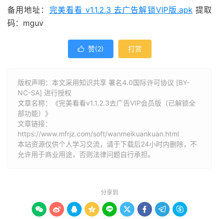
备用地址：
完美看看 v1.1.2.3 去广告解锁VIP版.apk
提取
码：mguv
赞(
2
)
打赏

版权声明：本文采用知识共享 署名4.0国际许可协议 [BY-
NC-SA] 进行授权
文章名称：《完美看看v1.1.2.3去广告VIP会员版（已解锁全
部功能）》
文章链接：
https://www.mfrjz.com/soft/wanmeikuankuan.html
本站资源仅供个人学习交流，请于下载后24小时内删除，不
允许用于商业用途，否则法律问题自行承担。
分享到








