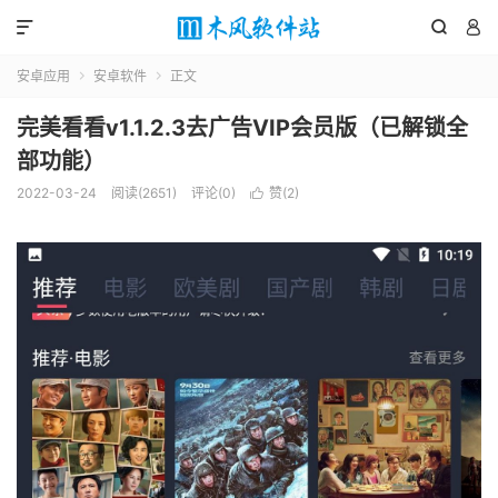



安卓应用
安卓软件
正文


完美看看v1.1.2.3去广告VIP会员版（已解锁全
部功能）
2022-03-24
阅读(2651)
评论(0)
赞(
2
)
