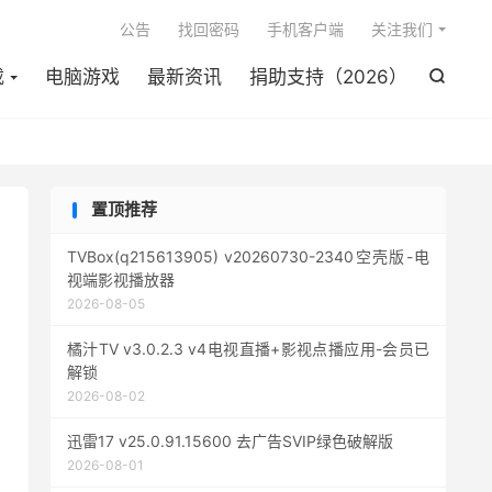

公告
找回密码
手机客户端
关注我们
载
电脑游戏
最新资讯
捐助支持（2026）

置顶推荐
TVBox(q215613905) v20260730-2340空壳版-电
视端影视播放器
2026-08-05
橘汁TV v3.0.2.3 v4电视直播+影视点播应用-会员已
解锁
2026-08-02
迅雷17 v25.0.91.15600 去广告SVIP绿色破解版
2026-08-01