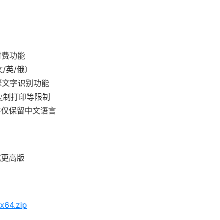
付费功能
/英/俄）
擎文字识别功能
复制打印等限制
件仅保留中文语言
 或更高版
x64.zip