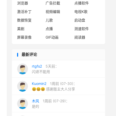
浏览器
广告拦截
点播软件
激活补丁
视频编辑
电视K歌
数据恢复
儿歌
启动盘
美剧
点播
测速软件
屏幕录像
GIF动画
阅读器
最新评论
rtgfs2
5天前：
闪退不能用
Kuomin2
1周前 (07-30)：
😀😀😀 感謝版主大人分享
木风
1周前 (07-29)：
是的