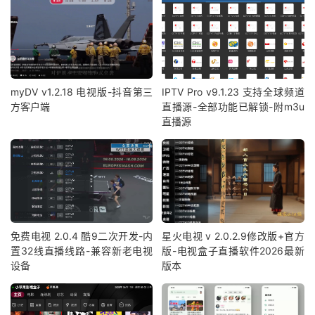
myDV v1.2.18 电视版-抖音第三
IPTV Pro v9.1.23 支持全球频道
方客户端
直播源-全部功能已解锁-附m3u
直播源
免费电视 2.0.4 酷9二次开发-内
星火电视 v 2.0.2.9修改版+官方
置32线直播线路-兼容新老电视
版-电视盒子直播软件2026最新
设备
版本