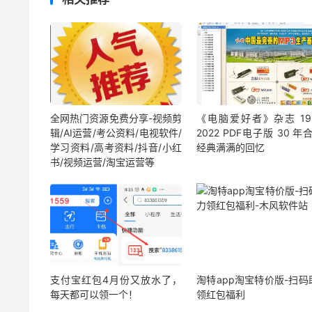
全网热门资源免费分享-视频剪
《电脑爱好者》杂志 199
辑/AI运营/考公资料/电视软件/
2022 PDF电子版 30 年
学习资料/高考资料/抖音/小红
经典满满的回忆
书/视频运营/淘宝运营等
支付宝红包4月份又放水了，
淘特app淘宝特价版-扫码
每天都可以领一个！
领红包福利