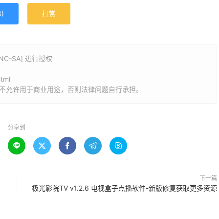
8
)
打赏
C-SA] 进行授权
》
html
，不允许用于商业用途，否则法律问题自行承担。
分享到





下一篇
极光影院TV v1.2.6 电视盒子点播软件-新版修复获取更多资源