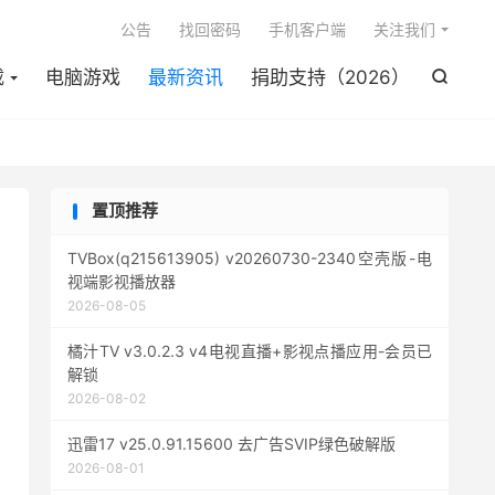

公告
找回密码
手机客户端
关注我们
载
电脑游戏
最新资讯
捐助支持（2026）

置顶推荐
TVBox(q215613905) v20260730-2340空壳版-电
视端影视播放器
2026-08-05
橘汁TV v3.0.2.3 v4电视直播+影视点播应用-会员已
解锁
2026-08-02
迅雷17 v25.0.91.15600 去广告SVIP绿色破解版
2026-08-01