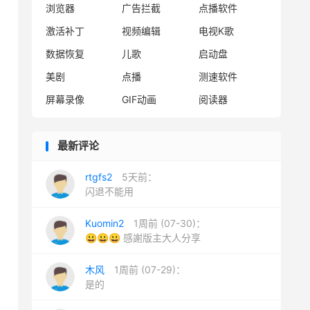
浏览器
广告拦截
点播软件
激活补丁
视频编辑
电视K歌
数据恢复
儿歌
启动盘
美剧
点播
测速软件
屏幕录像
GIF动画
阅读器
最新评论
rtgfs2
5天前：
闪退不能用
Kuomin2
1周前 (07-30)：
😀😀😀 感謝版主大人分享
木风
1周前 (07-29)：
是的