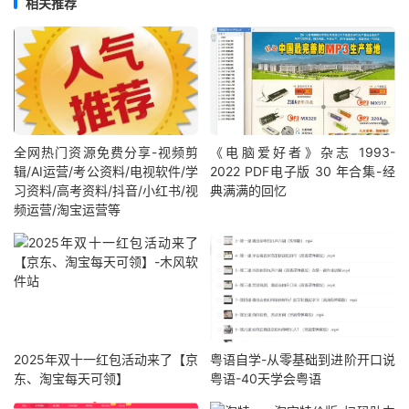
相关推荐
全网热门资源免费分享-视频剪
《电脑爱好者》杂志 1993-
辑/AI运营/考公资料/电视软件/学
2022 PDF电子版 30 年合集-经
习资料/高考资料/抖音/小红书/视
典满满的回忆
频运营/淘宝运营等
2025年双十一红包活动来了【京
粤语自学-从零基础到进阶开口说
东、淘宝每天可领】
粤语-40天学会粤语